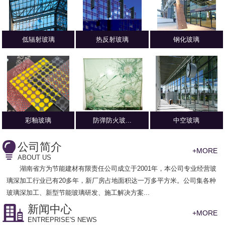
低辐射玻璃
热反射玻璃
钢化玻璃
彩釉玻璃
防弹防火玻...
中空玻璃
公司简介
+MORE
ABOUT US
湖南省方为节能建材有限责任公司
成立于2001年，本公司专业经营玻
璃深加工行业已有20多年，新厂房占地面积达一万多平方米。公司集各种
玻璃深加工、新型节能玻璃研发、施工解决方案...
新闻中心
+MORE
ENTREPRISE'S NEWS