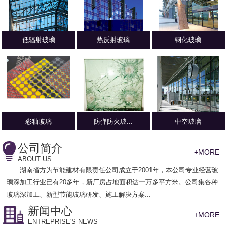
低辐射玻璃
热反射玻璃
钢化玻璃
彩釉玻璃
防弹防火玻...
中空玻璃
公司简介
+MORE
ABOUT US
湖南省方为节能建材有限责任公司
成立于2001年，本公司专业经营玻
璃深加工行业已有20多年，新厂房占地面积达一万多平方米。公司集各种
玻璃深加工、新型节能玻璃研发、施工解决方案...
新闻中心
+MORE
ENTREPRISE'S NEWS