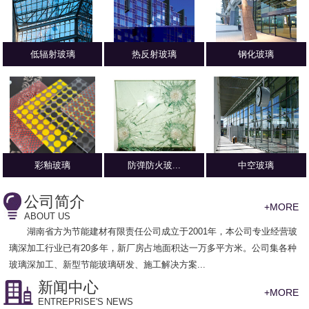
低辐射玻璃
热反射玻璃
钢化玻璃
彩釉玻璃
防弹防火玻...
中空玻璃
公司简介
+MORE
ABOUT US
湖南省方为节能建材有限责任公司
成立于2001年，本公司专业经营玻
璃深加工行业已有20多年，新厂房占地面积达一万多平方米。公司集各种
玻璃深加工、新型节能玻璃研发、施工解决方案...
新闻中心
+MORE
ENTREPRISE'S NEWS