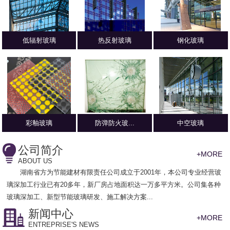
低辐射玻璃
热反射玻璃
钢化玻璃
彩釉玻璃
防弹防火玻...
中空玻璃
公司简介
+MORE
ABOUT US
湖南省方为节能建材有限责任公司
成立于2001年，本公司专业经营玻
璃深加工行业已有20多年，新厂房占地面积达一万多平方米。公司集各种
玻璃深加工、新型节能玻璃研发、施工解决方案...
新闻中心
+MORE
ENTREPRISE'S NEWS