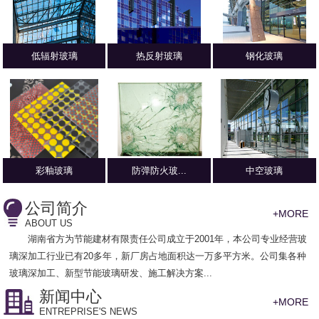
低辐射玻璃
热反射玻璃
钢化玻璃
彩釉玻璃
防弹防火玻...
中空玻璃
公司简介
+MORE
ABOUT US
湖南省方为节能建材有限责任公司
成立于2001年，本公司专业经营玻
璃深加工行业已有20多年，新厂房占地面积达一万多平方米。公司集各种
玻璃深加工、新型节能玻璃研发、施工解决方案...
新闻中心
+MORE
ENTREPRISE'S NEWS